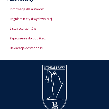
Informacje dla autorów
Regulamin etyki wydawniczej
Lista recenzentów
Zaproszenie do publikacji
Deklaracja dostępności