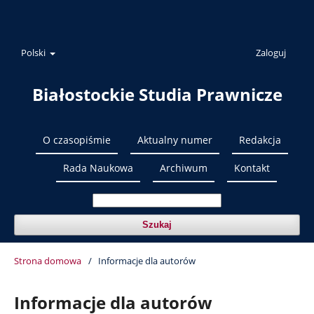
Polski
Zaloguj
Białostockie Studia Prawnicze
O czasopiśmie
Aktualny numer
Redakcja
Rada Naukowa
Archiwum
Kontakt
Szukaj
Strona domowa
/
Informacje dla autorów
Informacje dla autorów