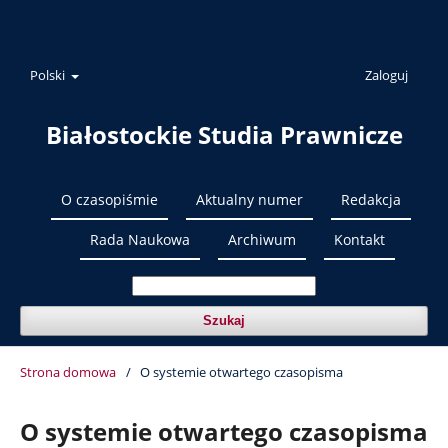
Polski
Zaloguj
Białostockie Studia Prawnicze
O czasopiśmie
Aktualny numer
Redakcja
Rada Naukowa
Archiwum
Kontakt
Szukaj
Strona domowa
/
O systemie otwartego czasopisma
O systemie otwartego czasopisma