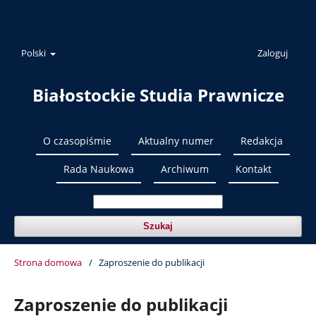
Polski
Zaloguj
Białostockie Studia Prawnicze
O czasopiśmie
Aktualny numer
Redakcja
Rada Naukowa
Archiwum
Kontakt
Szukaj
Strona domowa
/
Zaproszenie do publikacji
Zaproszenie do publikacji