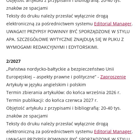
Objętość artykułu z przypisami i bibliografią: 20-40 tys.
znaków ze spacjami
Teksty do druku należy przesłać wyłącznie drogą
elektroniczną za pośrednictwem systemu
Editorial Manager
.
UWAGA!!! PRZYPISY POWINNY BYĆ SPORZĄDZONE W STYLU
APA. SZCZEGÓŁOWE WYTYCZNE ZNAJDUJĄ SIĘ W PLIKU Z
WYMOGAMI REDAKCYJNYMI I EDYTORSKIMI.
2/2027
„Państwa nordycko-bałtyckie a bezpieczeństwo Unii
Europejskiej – aspekty prawne i polityczne” -
Zaproszenie
Artykuły w języku angielskim i polskim
Termin zbierania artykułów: do końca września 2026 r.
Termin publikacji: do końca czerwca 2027 r.
Objętość artykułu z przypisami i bibliografią: 20-40 tys.
znaków ze spacjami
Teksty do druku należy przesłać wyłącznie drogą
elektroniczną za pośrednictwem systemu
Editorial Manager
.
UWAGA!!! PRZYPISY POWINNY BYĆ SPORZĄDZONE W STYLU