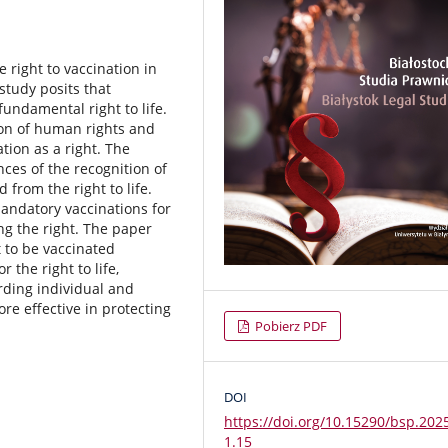
 right to vaccination in
study posits that
 fundamental right to life.
ion of human rights and
tion as a right. The
ces of the recognition of
 from the right to life.
mandatory vaccinations for
ing the right. The paper
t to be vaccinated
 the right to life,
arding individual and
re effective in protecting
Pobierz PDF
DOI
https://doi.org/10.15290/bsp.202
1.15