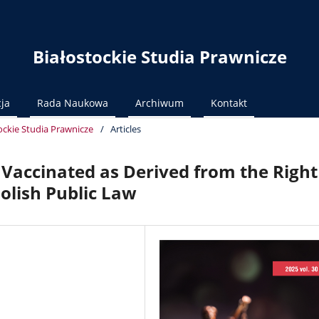
Białostockie Studia Prawnicze
ja
Rada Naukowa
Archiwum
Kontakt
ockie Studia Prawnicze
/
Articles
e Vaccinated as Derived from the Right
Polish Public Law