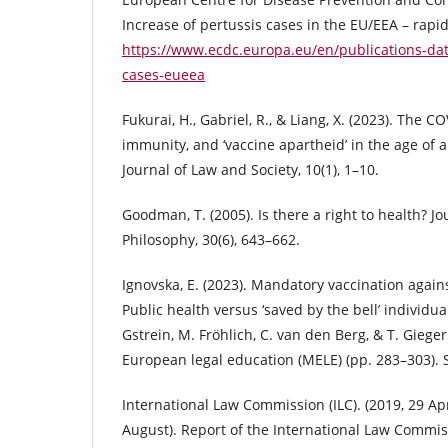
Increase of pertussis cases in the EU/EEA – rapi
https://www.ecdc.europa.eu/en/publications-dat
cases-eueea
Fukurai, H., Gabriel, R., & Liang, X. (2023). The CO
immunity, and ‘vaccine apartheid’ in the age of
Journal of Law and Society, 10(1), 1–10.
Goodman, T. (2005). Is there a right to health? J
Philosophy, 30(6), 643–662.
Ignovska, E. (2023). Mandatory vaccination again
Public health versus ‘saved by the bell’ individua
Gstrein, M. Fröhlich, C. van den Berg, & T. Giege
European legal education (MELE) (pp. 283–303). 
International Law Commission (ILC). (2019, 29 Apr
August). Report of the International Law Commis