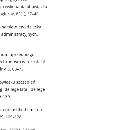
ego wykonania obowiązku
giczny, 83(1), 37–46.
 małoletniego dziecka
 administracyjnych.
erium uprzedniego
chronnym w rekrutacji
ny, 9, 63–73.
bowiązku szczepień
i de lege lata i de lege
9–139.
n unjustified limit on
25, 105–128.
rol. (2024, 8 May).