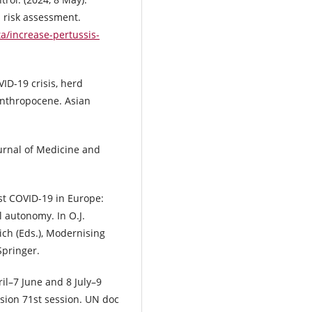
d risk assessment.
a/increase-pertussis-
VID-19 crisis, herd
 anthropocene. Asian
ournal of Medicine and
st COVID-19 in Europe:
l autonomy. In O.J.
rich (Eds.), Modernising
Springer.
il–7 June and 8 July–9
sion 71st session. UN doc