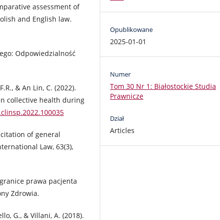
omparative assessment of
olish and English law.
Opublikowane
2025-01-01
znego: Odpowiedzialność
Numer
Tom 30 Nr 1: Białostockie Studia
F.R., & An Lin, C. (2022).
Prawnicze
in collective health during
j.clinsp.2022.100035
Dział
Articles
-citation of general
ternational Law, 63(3),
 granice prawa pacjenta
ny Zdrowia.
lo, G., & Villani, A. (2018).