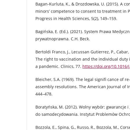
Bagan-Kurluta, K., & Drozdowska, U. (2015). A c
minors’ competence to consent to treatment in P
Progress in Health Sciences, 5(2), 149–159.
Bagińska, E. (Ed.). (2021). System Prawa Medyc
prywatnoprawna. C.H. Beck.
Bertoldi Franco, J., Lecussan Gutierrez, P., Cabar, 
The right to vaccination and the individual duty 
a pandemic. Clinics, 77.
https://doi.org/10.1016/
Bleicher, S.A. (1969). The legal signifi cance of re
assembly resolutions. The American Journal of In
444–478.
Boratyńska, M. (2012). Wolny wybór: gwarancje i
do samodecydowania. Instytut Problemów Ochro
Bozzola, E., Spina, G., Russo, R., Bozzola, M., Corsel