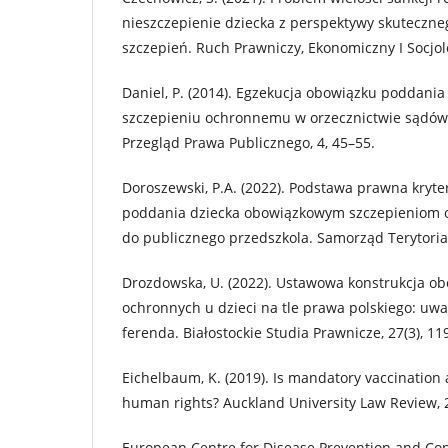
nieszczepienie dziecka z perspektywy skuteczn
szczepień. Ruch Prawniczy, Ekonomiczny I Socjolo
Daniel, P. (2014). Egzekucja obowiązku poddania
szczepieniu ochronnemu w orzecznictwie sądów
Przegląd Prawa Publicznego, 4, 45–55.
Doroszewski, P.A. (2022). Podstawa prawna kryt
poddania dziecka obowiązkowym szczepieniom o
do publicznego przedszkola. Samorząd Terytorial
Drozdowska, U. (2022). Ustawowa konstrukcja o
ochronnych u dzieci na tle prawa polskiego: uwag
ferenda. Białostockie Studia Prawnicze, 27(3), 11
Eichelbaum, K. (2019). Is mandatory vaccination a
human rights? Auckland University Law Review, 
European Centre for Disease Prevention and Cont