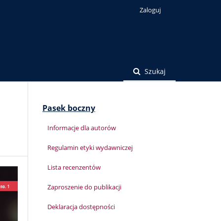
Zaloguj
Szukaj
Pasek boczny
Informacje dla autorów
Regulamin etyki wydawniczej
Lista recenzentów
Zaproszenie do publikacji
Deklaracja dostępności