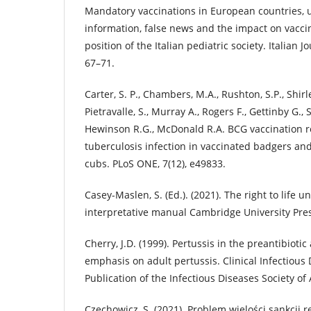
Mandatory vaccinations in European countries
information, false news and the impact on vacci
position of the Italian pediatric society. Italian Jo
67–71.
Carter, S. P., Chambers, M.A., Rushton, S.P., Shirl
Pietravalle, S., Murray A., Rogers F., Gettinby G., 
Hewinson R.G., McDonald R.A. BCG vaccination r
tuberculosis infection in vaccinated badgers a
cubs. PLoS ONE, 7(12), e49833.
Casey-Maslen, S. (Ed.). (2021). The right to life 
interpretative manual Cambridge University Pre
Cherry, J.D. (1999). Pertussis in the preantibioti
emphasis on adult pertussis. Clinical Infectious 
Publication of the Infectious Diseases Society of
Czechowicz, S. (2021). Problem wielości sankcji 