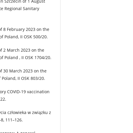
in Szczecin of 1 August
te Regional Sanitary
f 8 February 2023 on the
 of Poland, II OSK 500/20.
of 2 March 2023 on the
 of Poland , II OSK 1704/20.
of 30 March 2023 on the
f Poland, II OSK 803/20.
atory COVID-19 vaccination
222.
ycia człowieka w związku z
–8, 111–126.