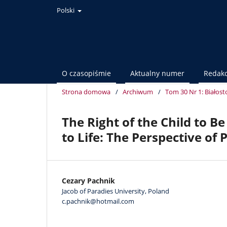
Polski
O czasopiśmie
Aktualny numer
Redakc
Strona domowa
/
Archiwum
/
Tom 30 Nr 1: Białost
The Right of the Child to B
to Life: The Perspective of 
Cezary Pachnik
Jacob of Paradies University, Poland
c.pachnik@hotmail.com