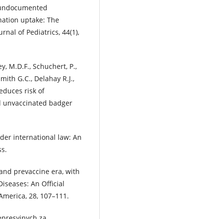
, undocumented
nation uptake: The
urnal of Pediatrics, 44(1),
ey, M.D.F., Schuchert, P.,
Smith G.C., Delahay R.J.,
educes risk of
nd unvaccinated badger
under international law: An
ss.
c and prevaccine era, with
Diseases: An Official
 America, 28, 107–111.
represyjnych za