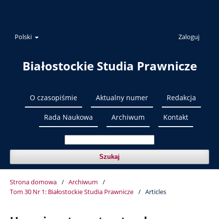
Polski
Zaloguj
Białostockie Studia Prawnicze
O czasopiśmie
Aktualny numer
Redakcja
Rada Naukowa
Archiwum
Kontakt
Szukaj
Strona domowa
/
Archiwum
/
Tom 30 Nr 1: Białostockie Studia Prawnicze
/
Articles