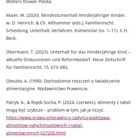
Wolters Kluwer Polska.
Maier, W. (2020). Mindestunterhalt minderjähriger Kinder.
w: D. Henrich, & Ch. Althammer (eds.), Familienrecht.
Scheidung, Unterhalt, Verfahren. Komenntar (ss. 1–11). C.H.
Beck.
Obermann, T. (2023). Unterhalt für das minderjährige Kind –
aktuelle Diskussionen und Reformbedarf. Neue Zeitschrift
für Familienrecht, 15, 673–682.
Oleszko, A. (1990). Dochodzenie roszczeń o świadczenie
alimentacyjne. Wydawnictwo Prawnicze.
Patryk, A., & Rojek-Socha, P. (2024, czerwiec). Alimenty z tabel
mogą być szybsze – problem w tym, jak je liczyć.
https://www.prawo.pl/prawnicy-sady/co-podstawa-
alimentow-natychmiastowych-i-tabel-
alimentacyjnych,527205.html