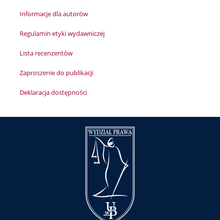
Informacje dla autorów
Regulamin etyki wydawniczej
Lista recenzentów
Zaproszenie do publikacji
Deklaracja dostępności