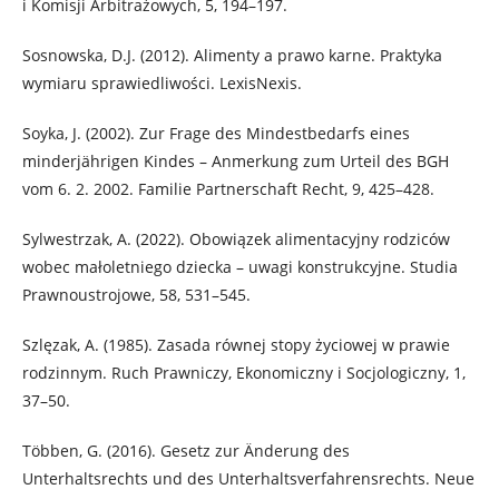
i Komisji Arbitrażowych, 5, 194–197.
Sosnowska, D.J. (2012). Alimenty a prawo karne. Praktyka
wymiaru sprawiedliwości. LexisNexis.
Soyka, J. (2002). Zur Frage des Mindestbedarfs eines
minderjährigen Kindes – Anmerkung zum Urteil des BGH
vom 6. 2. 2002. Familie Partnerschaft Recht, 9, 425–428.
Sylwestrzak, A. (2022). Obowiązek alimentacyjny rodziców
wobec małoletniego dziecka – uwagi konstrukcyjne. Studia
Prawnoustrojowe, 58, 531–545.
Szlęzak, A. (1985). Zasada równej stopy życiowej w prawie
rodzinnym. Ruch Prawniczy, Ekonomiczny i Socjologiczny, 1,
37–50.
Többen, G. (2016). Gesetz zur Änderung des
Unterhaltsrechts und des Unterhaltsverfahrensrechts. Neue