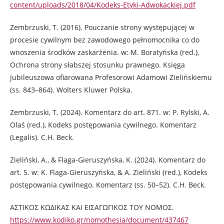
content/uploads/2018/04/Kodeks-Etyki-Adwokackiej.pdf
Zembrzuski, T. (2016). Pouczanie strony występującej w
procesie cywilnym bez zawodowego pełnomocnika co do
wnoszenia środków zaskarżenia. w: M. Boratyńska (red.),
Ochrona strony słabszej stosunku prawnego. Księga
jubileuszowa ofiarowana Profesorowi Adamowi Zielińskiemu
(ss. 843–864). Wolters Kluwer Polska.
Zembrzuski, T. (2024). Komentarz do art. 871. w: P. Rylski, A.
Olaś (red.), Kodeks postępowania cywilnego. Komentarz
(Legalis). C.H. Beck.
Zieliński, A., & Flaga-Gieruszyńska, K. (2024). Komentarz do
art. 5. w: K. Flaga-Gieruszyńska, & A. Zieliński (red.), Kodeks
postępowania cywilnego. Komentarz (ss. 50–52). C.H. Beck.
ΑΣΤΙΚΟΣ ΚΩΔΙΚΑΣ ΚΑΙ ΕΙΣΑΓΩΓΙΚΟΣ ΤΟΥ ΝΟΜΟΣ.
https://www.kodiko.gr/nomothesia/document/437467