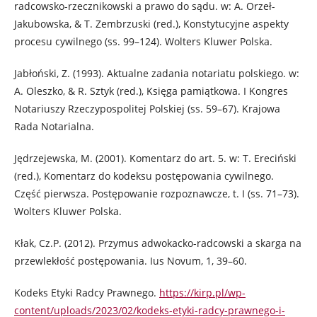
radcowsko-rzecznikowski a prawo do sądu. w: A. Orzeł-
Jakubowska, & T. Zembrzuski (red.), Konstytucyjne aspekty
procesu cywilnego (ss. 99–124). Wolters Kluwer Polska.
Jabłoński, Z. (1993). Aktualne zadania notariatu polskiego. w:
A. Oleszko, & R. Sztyk (red.), Księga pamiątkowa. I Kongres
Notariuszy Rzeczypospolitej Polskiej (ss. 59–67). Krajowa
Rada Notarialna.
Jędrzejewska, M. (2001). Komentarz do art. 5. w: T. Ereciński
(red.), Komentarz do kodeksu postępowania cywilnego.
Część pierwsza. Postępowanie rozpoznawcze, t. I (ss. 71–73).
Wolters Kluwer Polska.
Kłak, Cz.P. (2012). Przymus adwokacko-radcowski a skarga na
przewlekłość postępowania. Ius Novum, 1, 39–60.
Kodeks Etyki Radcy Prawnego.
https://kirp.pl/wp-
content/uploads/2023/02/kodeks-etyki-radcy-prawnego-i-