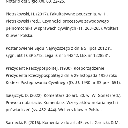
Notario del Siglo XXI, 63, 22–25.
Pietrzkowski, H. (2017). Fakultatywne pouczenia. w: H.
Pietrzkowski (red.), Czynności procesowe zawodowego
pełnomocnika w sprawach cywilnych (ss. 263–265). Wolters
Kluwer Polska.
Postanowienie Sądu Najwyższego z dnia 5 lipca 2012 r.,
sygn. akt I CSP 2/12, Legalis nr 544242, LEX nr 1228581.
Prezydent Rzeczypospolitej. (1930). Rozporządzenie
Prezydenta Rzeczypospolitej z dnia 29 listopada 1930 roku –
Kodeks Postępowania Cywilnego (Dz.U. 1930 nr 83 poz. 651).
Sałajczyk, D. (2022). Komentarz do art. 80. w: W. Gonet (red.),
Prawo o notariacie. Komentarz. Wzory aktów notarialnych i
poświadczeń (ss. 432–444). Wolters Kluwer Polska.
Sarnecki, P. (2016). Komentarz do art. 45. w: L. Garlicki, & M.