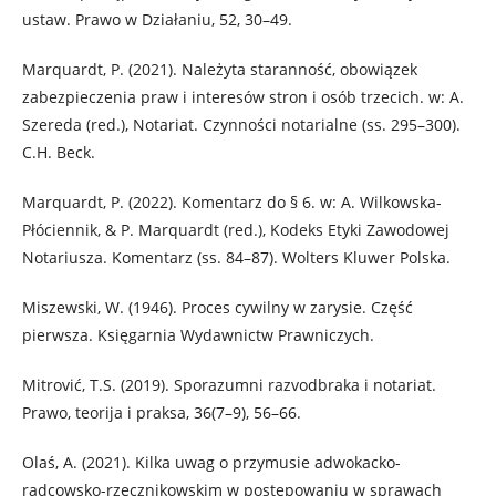
ustaw. Prawo w Działaniu, 52, 30–49.
Marquardt, P. (2021). Należyta staranność, obowiązek
zabezpieczenia praw i interesów stron i osób trzecich. w: A.
Szereda (red.), Notariat. Czynności notarialne (ss. 295–300).
C.H. Beck.
Marquardt, P. (2022). Komentarz do § 6. w: A. Wilkowska-
Płóciennik, & P. Marquardt (red.), Kodeks Etyki Zawodowej
Notariusza. Komentarz (ss. 84–87). Wolters Kluwer Polska.
Miszewski, W. (1946). Proces cywilny w zarysie. Część
pierwsza. Księgarnia Wydawnictw Prawniczych.
Mitrović, T.S. (2019). Sporazumni razvodbraka i notariat.
Prawo, teorija i praksa, 36(7–9), 56–66.
Olaś, A. (2021). Kilka uwag o przymusie adwokacko-
radcowsko-rzecznikowskim w postępowaniu w sprawach