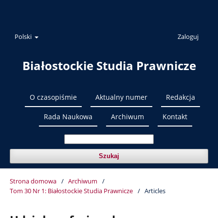
Polski
Zaloguj
Białostockie Studia Prawnicze
O czasopiśmie
Aktualny numer
Redakcja
Rada Naukowa
Archiwum
Kontakt
Szukaj
Strona domowa
/
Archiwum
/
Tom 30 Nr 1: Białostockie Studia Prawnicze
/
Articles