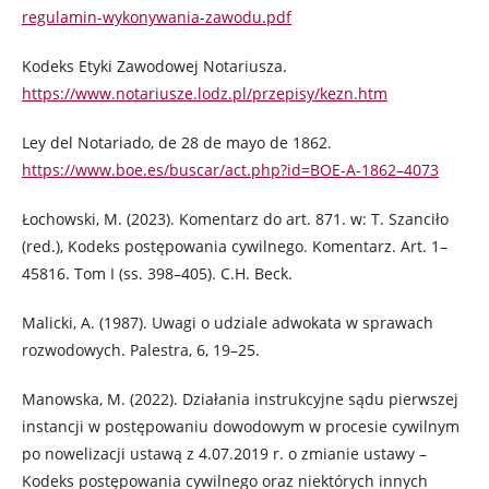
regulamin-wykonywania-zawodu.pdf
Kodeks Etyki Zawodowej Notariusza.
https://www.notariusze.lodz.pl/przepisy/kezn.htm
Ley del Notariado, de 28 de mayo de 1862.
https://www.boe.es/buscar/act.php?id=BOE-A-1862–4073
Łochowski, M. (2023). Komentarz do art. 871. w: T. Szanciło
(red.), Kodeks postępowania cywilnego. Komentarz. Art. 1–
45816. Tom I (ss. 398–405). C.H. Beck.
Malicki, A. (1987). Uwagi o udziale adwokata w sprawach
rozwodowych. Palestra, 6, 19–25.
Manowska, M. (2022). Działania instrukcyjne sądu pierwszej
instancji w postępowaniu dowodowym w procesie cywilnym
po nowelizacji ustawą z 4.07.2019 r. o zmianie ustawy –
Kodeks postępowania cywilnego oraz niektórych innych