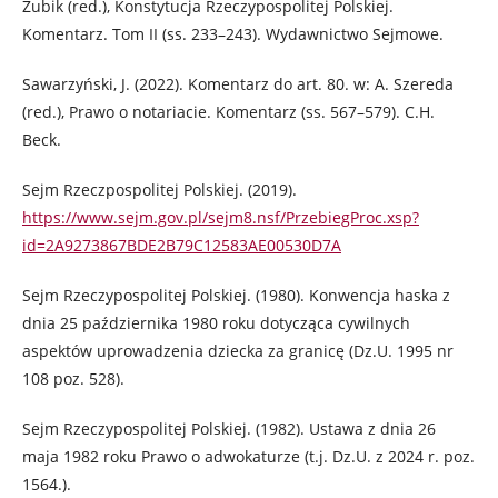
Zubik (red.), Konstytucja Rzeczypospolitej Polskiej.
Komentarz. Tom II (ss. 233–243). Wydawnictwo Sejmowe.
Sawarzyński, J. (2022). Komentarz do art. 80. w: A. Szereda
(red.), Prawo o notariacie. Komentarz (ss. 567–579). C.H.
Beck.
Sejm Rzeczpospolitej Polskiej. (2019).
https://www.sejm.gov.pl/sejm8.nsf/PrzebiegProc.xsp?
id=2A9273867BDE2B79C12583AE00530D7A
Sejm Rzeczypospolitej Polskiej. (1980). Konwencja haska z
dnia 25 października 1980 roku dotycząca cywilnych
aspektów uprowadzenia dziecka za granicę (Dz.U. 1995 nr
108 poz. 528).
Sejm Rzeczypospolitej Polskiej. (1982). Ustawa z dnia 26
maja 1982 roku Prawo o adwokaturze (t.j. Dz.U. z 2024 r. poz.
1564.).