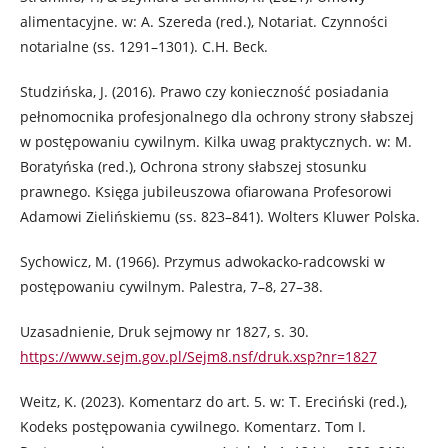
alimentacyjne. w: A. Szereda (red.), Notariat. Czynności
notarialne (ss. 1291–1301). C.H. Beck.
Studzińska, J. (2016). Prawo czy konieczność posiadania
pełnomocnika profesjonalnego dla ochrony strony słabszej
w postępowaniu cywilnym. Kilka uwag praktycznych. w: M.
Boratyńska (red.), Ochrona strony słabszej stosunku
prawnego. Księga jubileuszowa ofiarowana Profesorowi
Adamowi Zielińskiemu (ss. 823–841). Wolters Kluwer Polska.
Sychowicz, M. (1966). Przymus adwokacko-radcowski w
postępowaniu cywilnym. Palestra, 7–8, 27–38.
Uzasadnienie, Druk sejmowy nr 1827, s. 30.
https://www.sejm.gov.pl/Sejm8.nsf/druk.xsp?nr=1827
Weitz, K. (2023). Komentarz do art. 5. w: T. Ereciński (red.),
Kodeks postępowania cywilnego. Komentarz. Tom I.